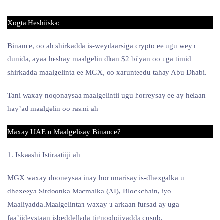
Xogta Heshiiska:
Binance, oo ah shirkadda is-weydaarsiga crypto ee ugu weyn
dunida, ayaa heshay maalgelin dhan $2 bilyan oo uga timid
shirkadda maalgelinta ee MGX, oo xarunteedu tahay Abu Dhabi.
Tani waxay noqonaysaa maalgelintii ugu horreysay ee ay helaan
hay’ad maalgelin oo rasmi ah
Maxay UAE u Maalgelisay Binance?
1. Iskaashi Istiraatiiji ah
MGX waxay dooneysaa inay horumarisay is-dhexgalka u
dhexeeya Sirdoonka Macmalka (AI), Blockchain, iyo
Maaliyadda.Maalgelintan waxay u arkaan fursad ay uga
faa’iideystaan isbeddellada tignoolojiyadda cusub.