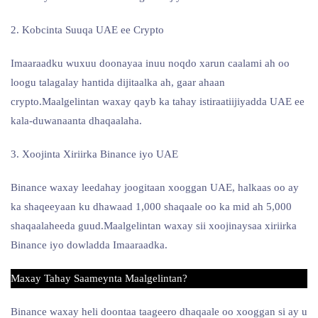
2. Kobcinta Suuqa UAE ee Crypto
Imaaraadku wuxuu doonayaa inuu noqdo xarun caalami ah oo
loogu talagalay hantida dijitaalka ah, gaar ahaan
crypto.Maalgelintan waxay qayb ka tahay istiraatiijiyadda UAE ee
kala-duwanaanta dhaqaalaha.
3. Xoojinta Xiriirka Binance iyo UAE
Binance waxay leedahay joogitaan xooggan UAE, halkaas oo ay
ka shaqeeyaan ku dhawaad 1,000 shaqaale oo ka mid ah 5,000
shaqaalaheeda guud.Maalgelintan waxay sii xoojinaysaa xiriirka
Binance iyo dowladda Imaaraadka.
Maxay Tahay Saameynta Maalgelintan?
Binance waxay heli doontaa taageero dhaqaale oo xooggan si ay u